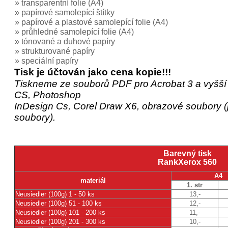
» transparentní folie (A4)
» papírové samolepící štítky
» papírové a plastové samolepící folie (A4)
» průhledné samolepící folie (A4)
» tónované a duhové papíry
» strukturované papíry
» speciální papíry
Tisk je účtován jako cena kopie!!!
Tiskneme ze souborů PDF pro Acrobat 3 a vyšší (b
CS, Photoshop
InDesign Cs, Corel Draw X6, obrazové soubory (jp
soubory).
Barevný tisk
RankXerox 560
A4
materiál
1. str
Neusiedler (100g) 1 - 50 ks
13,-
Neusiedler (100g) 51 - 100 ks
12,-
Neusiedler (100g) 101 - 200 ks
11,-
Neusiedler (100g) 201 - 300 ks
10,-