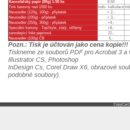
Kancelářský papír (80g) 1-50 ks
9,50
Tisk barevný nad 1000 ks
indiv. kalkulace
ind
Neusiedler (120g, 160g) - příplatek
+ 2,-
Neusiedler (200g) - příplatek
+ 3,-
Neusiedler (250g, 300g) - příplatek
+4,-
Speciální kartony - TopStyle, zlatý, stříbrný
+8,-
+
samolepící folie papírová
22,-
Neusiedler (100g) ČB
6,-
1
Pozn.: Tisk je účtován jako cena kopie!!!
Tiskneme ze souborů PDF pro Acrobat 3 a v
Illustrator CS, Photoshop
InDesign Cs, Corel Draw X6, obrazové soubor
podobné soubory).
CopyCanS