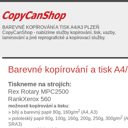
COPYCANSHOP
BAREVNÉ KOPÍROVÁNÍ A TISK A4/A3 PLZEŇ
CopyCanShop - nabízíme služby kopírování, tisk, vazby,
laminování a jiné reprografické a kopírovací služby.
Barevné kopírování a tisk A4
Tiskneme na strojích:
Rex Rotary MPC2500
RankXerox 560
možnosti kopírování a tisku:
2
» bílý a barevný papír 80g, 160g/m
(A4, A3)
2
» pololesklý papír 80g, 100g, 160g, 200g, 250g, 300g/m
(A
SRA3)