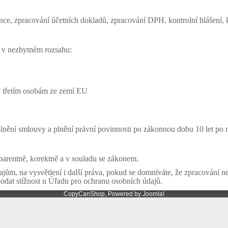
ence, zpracování účetních dokladů, zpracování DPH, kontrolní hlášení,
v nezbytném rozsahu:
 třetím osobám ze zemí EU
ění smlouvy a plnění právní povinnosti po zákonnou dobu 10 let po ro
.
arentně, korektně a v souladu se zákonem
jům, na vysvětlení i další práva, pokud se domníváte, že zpracování n
odat stížnost u Úřadu pro ochranu osobních údajů.
CopyCanShop, Powered by
Joomla!