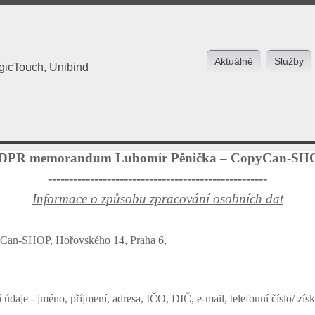
OPYCANSHOP
Aktuálně
Služby
agicTouch, Unibind
DPR memorandum Lubomír Pěnička – CopyCan-SH
----------------------------------------------------
Informace o způsobu zpracování osobních dat
yCan-SHOP, Hořovského 14, Praha 6,
ní údaje - jméno, příjmení, adresa, IČO, DIČ, e-mail, telefonní číslo/ 